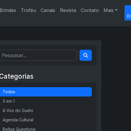
Brindes
Troféu
Canais
Revista
Contato
Mais
E
Categorias
Todos
3 em 1
A Voz do Gueto
Agenda Cultural
Bellga Questiona