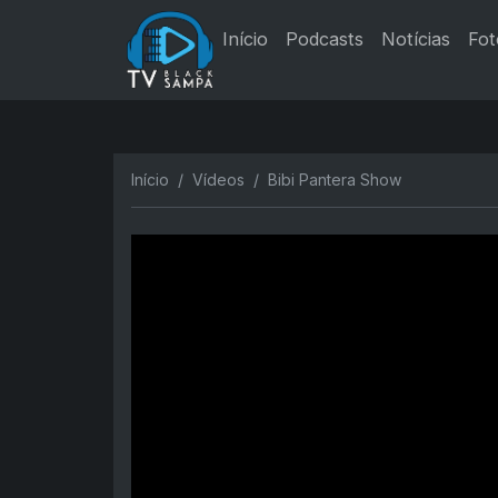
Início
Podcasts
Notícias
Fot
Início
Vídeos
Bibi Pantera Show