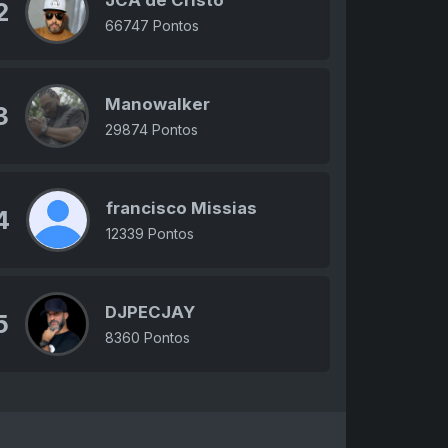
JCA de Cristo
2
66747 Pontos
Manowalker
3
29874 Pontos
francisco Missias
4
12339 Pontos
DJPECJAY
5
8360 Pontos