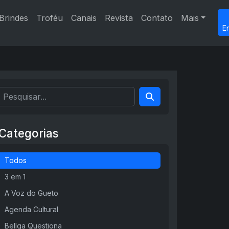
Brindes
Troféu
Canais
Revista
Contato
Mais
E
Categorias
Todos
3 em 1
A Voz do Gueto
Agenda Cultural
Bellga Questiona