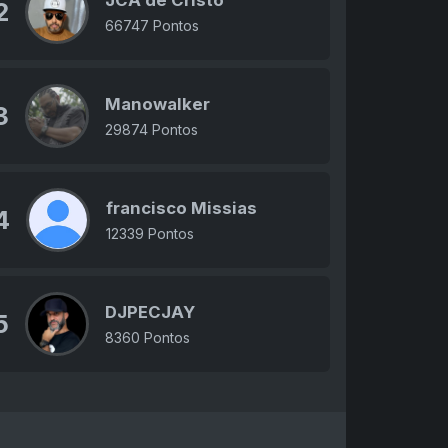
JCA de Cristo
2
66747 Pontos
Manowalker
3
29874 Pontos
francisco Missias
4
12339 Pontos
DJPECJAY
5
8360 Pontos