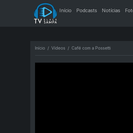
Início
Podcasts
Notícias
Fot
Início
Vídeos
Café com a Possetti