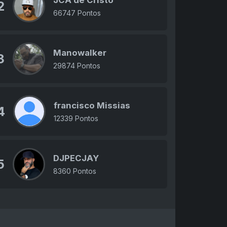
JCA de Cristo
2
66747 Pontos
Manowalker
3
29874 Pontos
francisco Missias
4
12339 Pontos
DJPECJAY
5
8360 Pontos