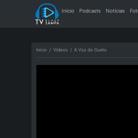
Início
Podcasts
Notícias
Fot
Início
Vídeos
A Voz do Gueto