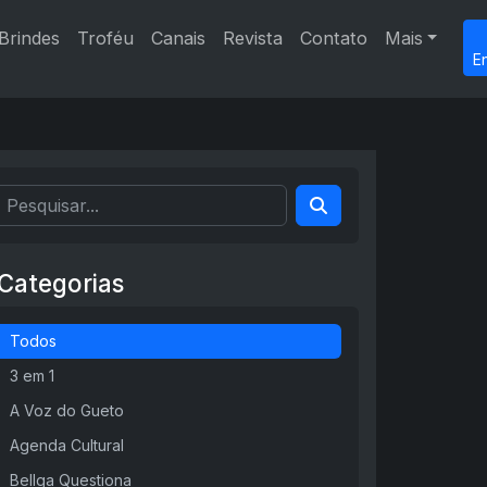
Brindes
Troféu
Canais
Revista
Contato
Mais
E
Categorias
Todos
3 em 1
A Voz do Gueto
Agenda Cultural
Bellga Questiona