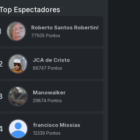
Top Espectadores
Roberto Santos Robertinho
1
77505 Pontos
JCA de Cristo
2
66747 Pontos
Manowalker
3
29874 Pontos
francisco Missias
4
12339 Pontos