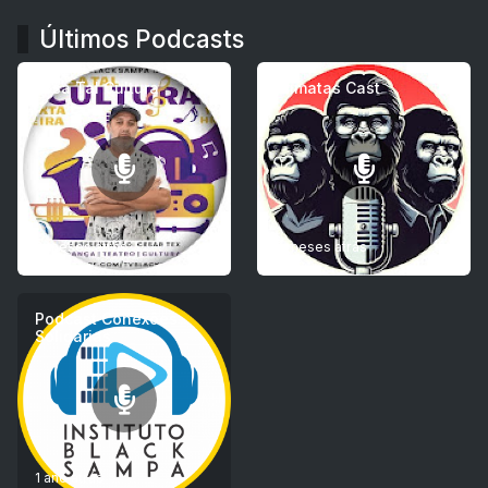
Últimos Podcasts
Essa Tal Cultura
Primatas Cast
9 meses atrás
9 meses atrás
Podcast Conexões
Solidárias
1 ano atrás